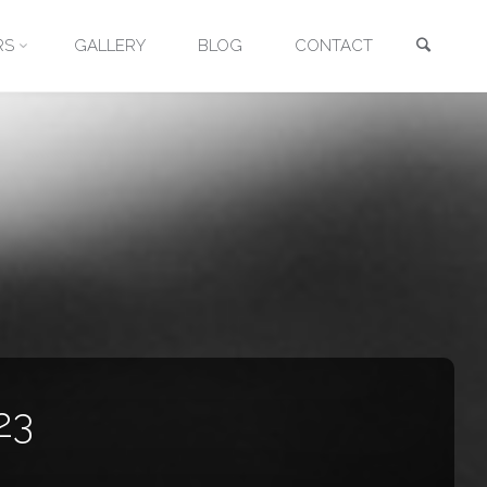
Searc
RS
GALLERY
BLOG
CONTACT
23