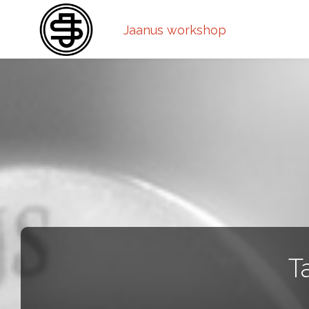
Jaanus workshop
T