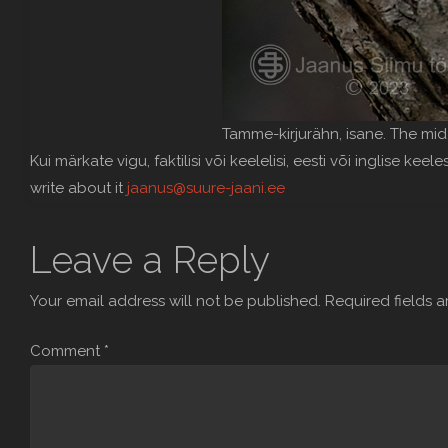
Tamme-kirjurähn, isane. The mi
Kui märkate vigu, faktilisi või keelelisi, eesti või inglise keele
write about it
jaanus@suure-jaani.ee
Leave a Reply
Your email address will not be published.
Required fields 
Comment
*