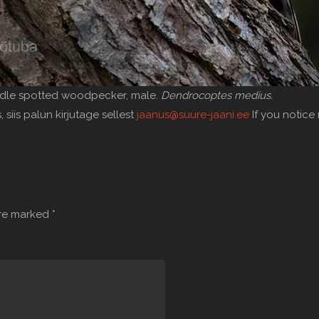
ddle spotted woodpecker, male.
Dendrocoptes medius.
s, siis palun kirjutage sellest
jaanus@suure-jaani.ee
If you notice 
are marked
*