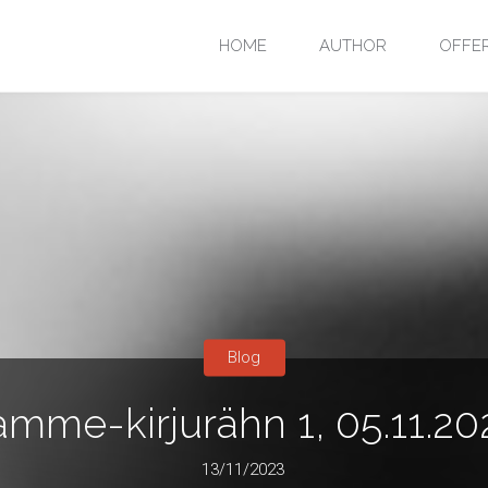
Skip
HOME
AUTHOR
OFFE
to
content
Blog
amme-kirjurähn 1, 05.11.20
13/11/2023