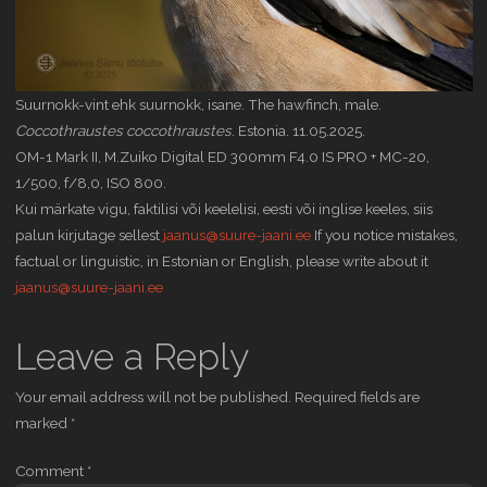
Suurnokk-vint ehk suurnokk, isane. The hawfinch, male.
Coccothraustes coccothraustes
. Estonia. 11.05.2025.
OM-1 Mark II, M.Zuiko Digital ED 300mm F4.0 IS PRO + MC-20,
1/500, f/8,0, ISO 800.
Kui märkate vigu, faktilisi või keelelisi, eesti või inglise keeles, siis
palun kirjutage sellest
jaanus@suure-jaani.ee
If you notice mistakes,
factual or linguistic, in Estonian or English, please write about it
jaanus@suure-jaani.ee
Leave a Reply
Your email address will not be published.
Required fields are
marked
*
Comment
*