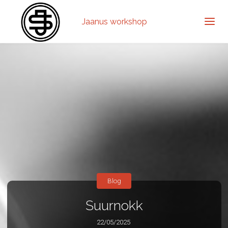
Jaanus workshop
Blog
Suurnokk
22/05/2025