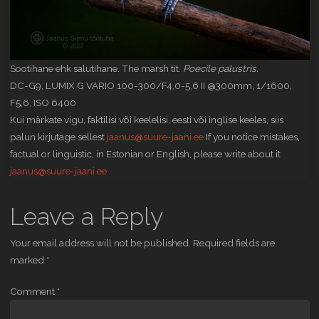
Sootihane ehk salutihane. The marsh tit.
Poecile palustris.
DC-G9, LUMIX G VARIO 100-300/F4,0-5,6 II @300mm, 1/1600,
F5,6, ISO 6400
Kui märkate vigu, faktilisi või keelelisi, eesti või inglise keeles, siis
palun kirjutage sellest
jaanus@suure-jaani.ee
If you notice mistakes,
factual or linguistic, in Estonian or English, please write about it
jaanus@suure-jaani.ee
Leave a Reply
Your email address will not be published.
Required fields are
marked
*
Comment
*