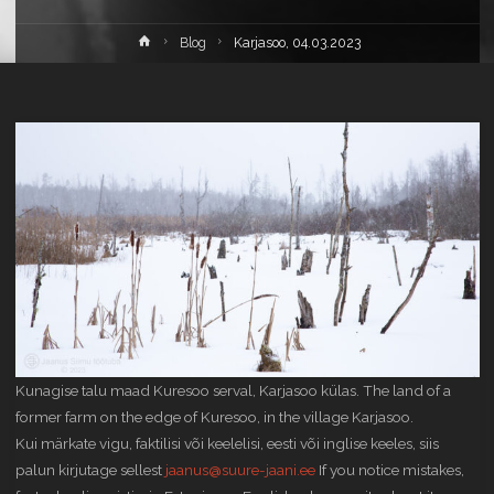
Home
Blog
Karjasoo, 04.03.2023
Kunagise talu maad Kuresoo serval, Karjasoo külas. The land of a
former farm on the edge of Kuresoo, in the village Karjasoo.
Kui märkate vigu, faktilisi või keelelisi, eesti või inglise keeles, siis
palun kirjutage sellest
jaanus@suure-jaani.ee
If you notice mistakes,