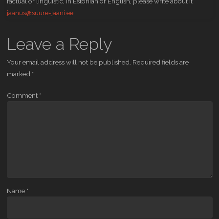
factual or linguistic, in Estonian or English, please write about it
jaanus@suure-jaani.ee
Leave a Reply
Your email address will not be published.
Required fields are
marked
*
Comment
*
Name
*