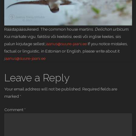
Räästapääsukesed. The common house martins.
Delichon urbicum.
Kui märkate vigu, faktilisi või keelelisi, eesti või inglise keeles, siis
palun kirjutage sellest
jaanus@suure-jaani.ee
If you notice mistakes,
factual or linguistic, in Estonian or English, please write about it
jaanus@suure-jaani.ee
Leave a Reply
Your email address will not be published.
Required fields are
marked
*
Comment
*