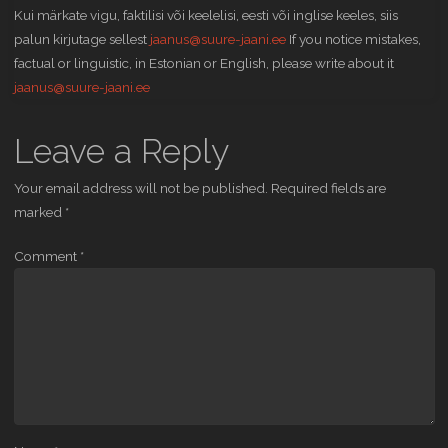
Kui märkate vigu, faktilisi või keelelisi, eesti või inglise keeles, siis
palun kirjutage sellest
jaanus@suure-jaani.ee
If you notice mistakes,
factual or linguistic, in Estonian or English, please write about it
jaanus@suure-jaani.ee
Leave a Reply
Your email address will not be published.
Required fields are
marked
*
Comment
*