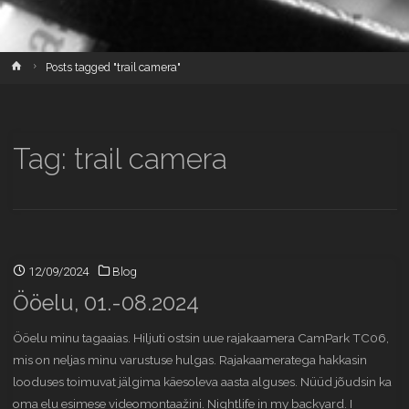
Home
Posts tagged "trail camera"
Tag:
trail camera
12/09/2024
Blog
Ööelu, 01.-08.2024
Ööelu minu tagaaias. Hiljuti ostsin uue rajakaamera CamPark TC06,
mis on neljas minu varustuse hulgas. Rajakaameratega hakkasin
looduses toimuvat jälgima käesoleva aasta alguses. Nüüd jõudsin ka
oma elu esimese videomontaažini. Nightlife in my backyard. I